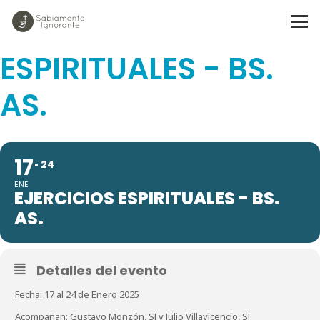
EJERCICIOS
ESPIRITUALES - BS.
AS.
17
24
ENE
EJERCICIOS ESPIRITUALES - BS.
AS.
Detalles del evento
Fecha: 17 al 24 de Enero 2025
Acompañan: Gustavo Monzón, SJ y Julio Villavicencio, SJ