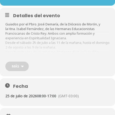
Detalles del evento
Guiados por el Pbro. José Demaría, de la Diócesis de Morón, y
la Hna. Isabel Fernández, de las Hermanas Educacionistas
Franciscanas de Cristo Rey. Ambos con amplia formación y
experiencia en Espiritualidad Ignaciana.
Desde el sábado 25 de julio a las 11 de la mañana, hasta el domingo
2 de agosto a las 9 de la mañana.
Casa Nuestra Sra. de Guadalupe, Matienzo 1326, Luis Guillón
(Prov.BsAs)
Contribución por hospedaje, materiales y acompañamiento
$486.000
MÁS
Pueden pagarse en tres cuotas (mayo, junio, julio) de $162.000 cada
una.
Inscripciones en https://forms.gle/f5n5dTNJNvCveN59A
Fecha
25 de julio de 2026
08:00
-
17:00
(GMT-03:00)