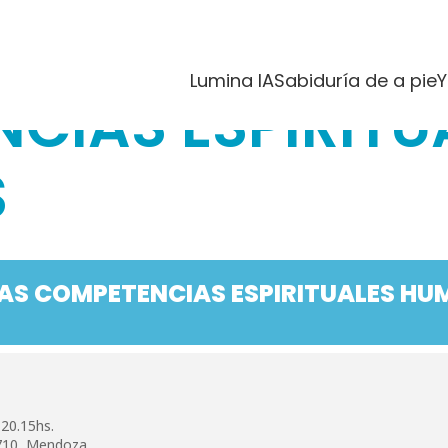
OLLO DE LAS
Lumina IA
Sabiduría de a pie
Y
CIAS ESPIRITU
S
LAS COMPETENCIAS ESPIRITUALES H
20.15hs.
 710, Mendoza