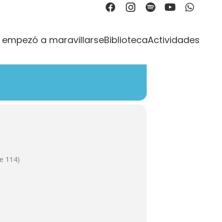
ANTULA
 empezó a maravillarse
Biblioteca
Actividades
Te 114)
JERCICIOS ESPIRITUALES SAN IGNACIO
s Espirituales de San Ignacio
120.000 por participante