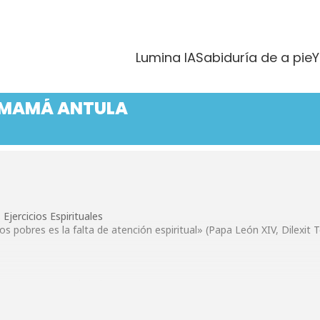
 BECAS MAMÁ 
Lumina IA
Sabiduría de a pie
Y
 MAMÁ ANTULA
Ejercicios Espirituales
os pobres es la falta de atención espiritual» (Papa León XIV, Dilexit 
s a la cuenta es a nombre de ASOCIACION CIVIL SECRETARIADO DE E
amá Antula que pedía limosnas para que nadie quede sin los Ejercicio
 y puedas, sabiendo que para hacer dos días de retiro se necesitan $