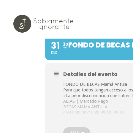
FONDO DE
31
FONDO DE BECAS
30
ABR
ENE
Detalles del evento
FONDO DE BECAS Mamá Antula
Para que todos tengan acceso a los 
«La peor discriminación que sufren l
ALIAS | Mercado Pago
BECAS.MAMA.ANTULA
CVU 0000003100004974559261
Verificar que la transferencia e
Queremos seguir la inspiración de M
Te invitamos a donar lo que quieras
MÁS