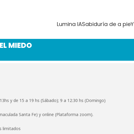
STROS DEL MIED
Lumina IA
Sabiduría de a pie
Y
EL MIEDO
e
a 13hs y de 15 a 19 hs (Sábado); 9 a 12:30 hs (Domingo)
nmaculada Santa Fe) y online (Plataforma zoom).
s limitados