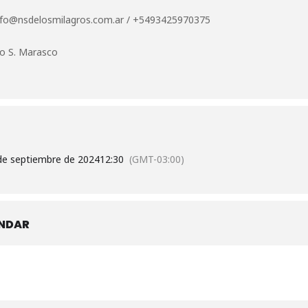
nfo@nsdelosmilagros.com.ar
/
+5493425970375
go S. Marasco
de septiembre de 2024
12:30
(GMT-03:00)
ENDAR