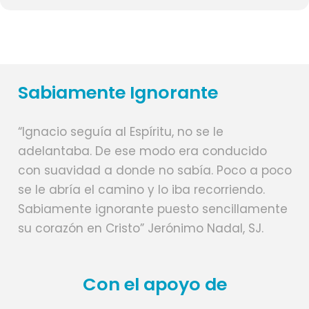
Para cualquier consulta comunicarse con el P. Gerardo Meichtri
Acompaña
: P. Javier Rojas, SJ – P. Gerardo Meichtri
Sabiamente Ignorante
Contacto:
+54 9 358 428-9630
/
gerardomeichtri@gmail.com
Ubicación:
Seminario Jesús Buen Pastor. Obispo Buteler 2600 – Rio
IV (Córdoba)
“Ignacio seguía al Espíritu, no se le
Más información (recomendamos leer)
adelantaba. De ese modo era conducido
:
click aquí
con suavidad a donde no sabía. Poco a poco
Inscripción:
Solicitá el link de inscripción por email o Whatsapp
se le abría el camino y lo iba recorriendo.
Sabiamente ignorante puesto sencillamente
su corazón en Cristo” Jerónimo Nadal, SJ.
Con el apoyo de