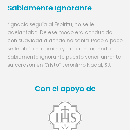
Sabiamente Ignorante
EXPOSITOR:
P. Dagoberto Lagos, jesuita chileno, Capellán del Centro de
Espiritualidad Ignaciana, Licenciado en teología espiritual en la
Pontificia Universidad de Comillas, España, y Máster en
“Ignacio seguía al Espíritu, no se le
Espiritualidad Ignaciana.
adelantaba. De ese modo era conducido
Contribución para residentes en Argentina: $ 43.500
con suavidad a donde no sabía. Poco a poco
Contribución para residentes en otro país: U$ 30 dólares
se le abría el camino y lo iba recorriendo.
Inscripciones y datos para transferencia
en https://forms.gle/M2KY53Btvk2b8MWE6
Sabiamente ignorante puesto sencillamente
su corazón en Cristo” Jerónimo Nadal, SJ.
Con el apoyo de