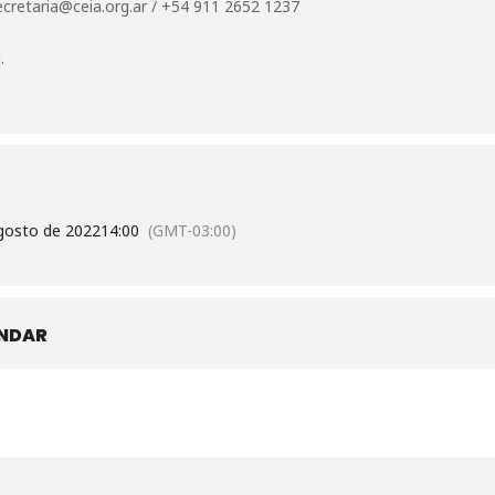
ecretaria@ceia.org.ar
/
+54 911 2652 1237
.
gosto de 2022
14:00
(GMT-03:00)
ENDAR