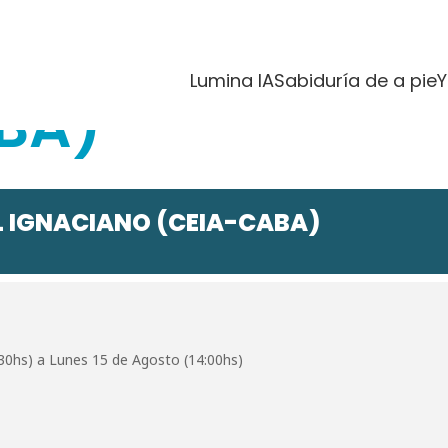
SPIRITUAL IGNA
Lumina IA
Sabiduría de a pie
Y
BA)
L IGNACIANO (CEIA-CABA)
:30hs) a Lunes 15 de Agosto (14:00hs)