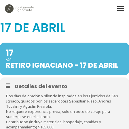
RETIRO IGNACIANO -
17 DE ABRIL
17
ABR
RETIRO IGNACIANO - 17 DE ABRIL
Detalles del evento
Dos días de oración y silencio inspirados en los Ejercicios de San
Ignacio, guiados por los sacerdotes Sebastían Rizzo, Andrés
Tocalini y Agustín Rivarola.
No requiere experiencia previa, sólo un poco de coraje para
sumergirse en el silencio.
Contribución (incluye materiales, hospedaje, comidas y
acompañamiento) $165.000