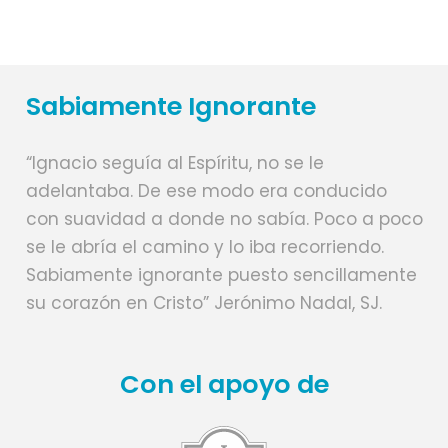
completo, lapicera o birome, cuaderno y biblia.
Ubicación de la Casa de Ejercicios
https://goo.gl/maps/UhMfFYGrG5GTjxFh9
Acompaña: P. Alfonso Gómez, SJ y equipo
Opciones:
Sabiamente Ignorante
$ 270.000 habitación con baño compartido
Para determinadas situaciones podemos ofrecer becas, sugerimos
comunicarse a secretaria@jesuitasmendoza.ar
“Ignacio seguía al Espíritu, no se le
Recuerde que la inscripción se completa enviando el formulario de
inscripción y el comprobante de pago
adelantaba. De ese modo era conducido
Inscripción: https://forms.gle/MY2hQEdmUUNrLAqg6
con suavidad a donde no sabía. Poco a poco
se le abría el camino y lo iba recorriendo.
Sabiamente ignorante puesto sencillamente
su corazón en Cristo” Jerónimo Nadal, SJ.
Con el apoyo de