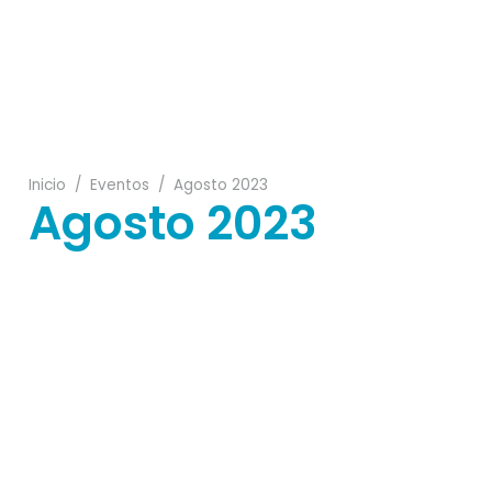
19
11
Inicio
/
Eventos
/
Agosto 2023
Agosto 2023
27
10
19
13
22