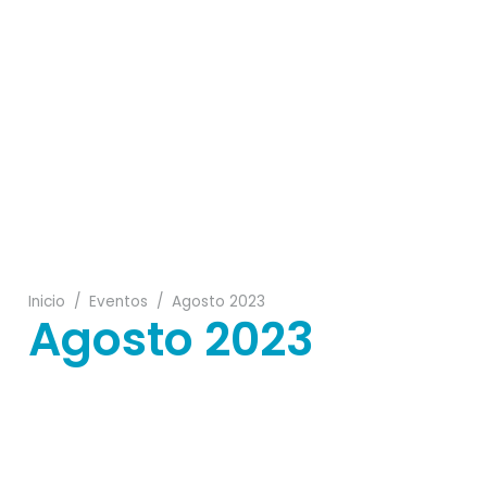
25
05
18
22
Inicio
/
Eventos
/
Agosto 2023
Agosto 2023
28
10
09