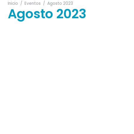
Inicio
/
Eventos
/
Agosto 2023
Agosto 2023
01
27
31
25
07
22
29
08