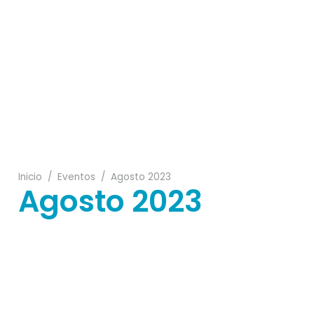
14
05
29
Inicio
/
Eventos
/
Agosto 2023
Agosto 2023
19
06
29