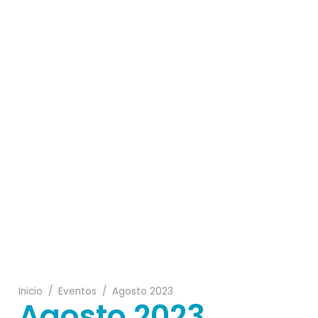
18
28
14
21
08
12
31
Inicio
/
Eventos
/
Agosto 2023
Agosto 2023