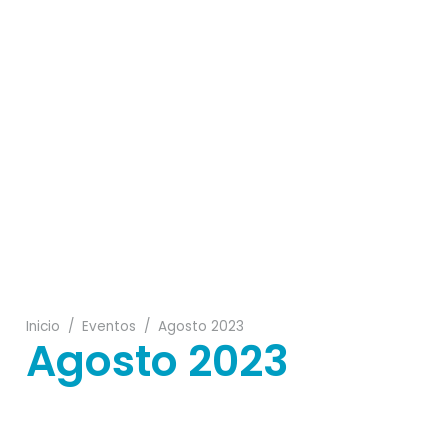
16
28
23
25
18
Inicio
/
Eventos
/
Agosto 2023
Agosto 2023
07
20