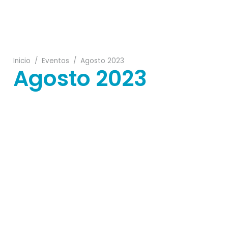
13
Inicio
/
Eventos
/
Agosto 2023
Agosto 2023
11
30
03
24
15
20