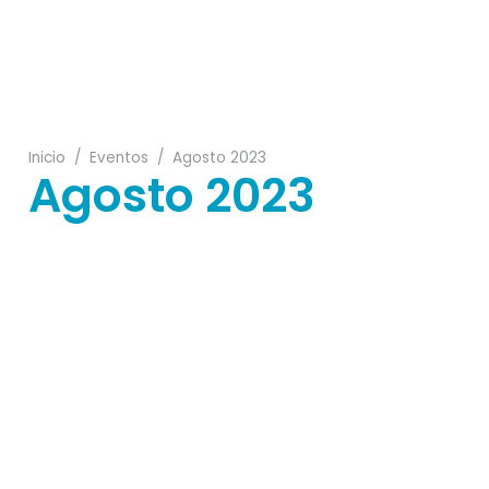
17
Inicio
/
Eventos
/
Agosto 2023
Agosto 2023
27
16
20
19
12
21