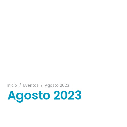
18
13
23
25
Inicio
/
Eventos
/
Agosto 2023
Agosto 2023
11
25