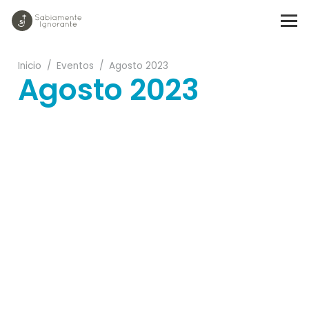
Inicio
/
Eventos
/
Agosto 2023
Agosto 2023
17
11
21
25
28
13
16