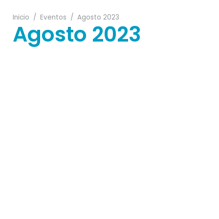
Inicio
/
Eventos
/
Agosto 2023
Agosto 2023
19
08
17
02
06
29
23
07