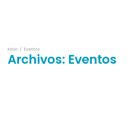
11
15
Inicio
/
Eventos
Archivos:
Eventos
02
10
22
17
17