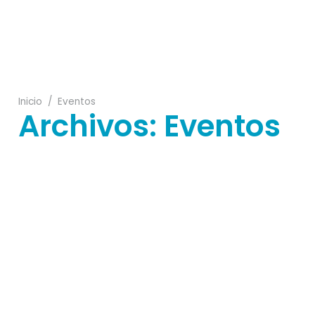
11
Inicio
/
Eventos
Archivos:
Eventos
01
23
22
05
17
04