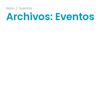
Inicio
/
Eventos
Archivos:
Eventos
01
28
29
03
30
28
30
06