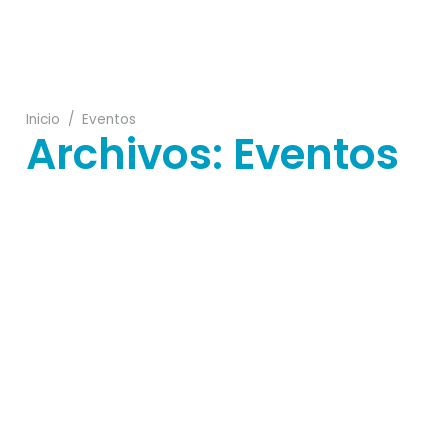
02
Inicio
/
Eventos
Archivos:
Eventos
21
16
22
10
16
28