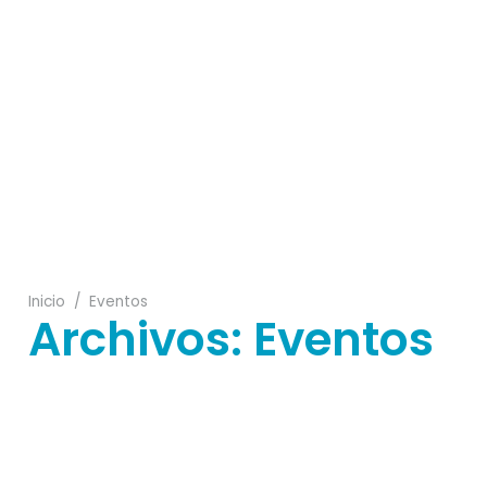
13
01
10
27
Inicio
/
Eventos
Archivos:
Eventos
22
28
24