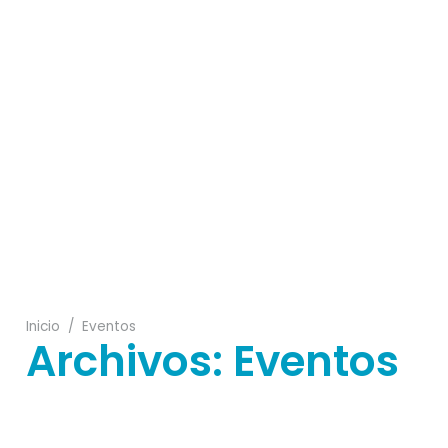
09
09
16
21
02
Inicio
/
Eventos
Archivos:
Eventos
25
23