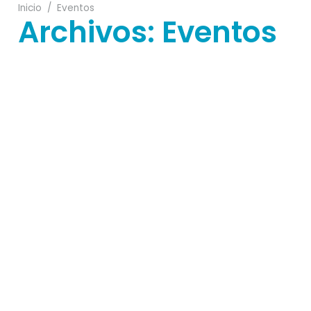
Inicio
/
Eventos
Archivos:
Eventos
18
09
23
13
17
17
10
30