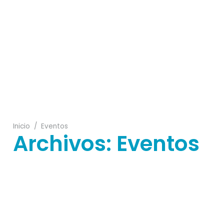
14
22
19
Inicio
/
Eventos
Archivos:
Eventos
02
18
02