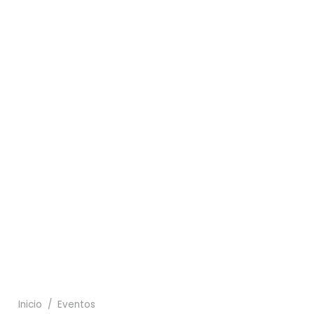
31
24
26
04
27
19
30
Inicio
/
Eventos