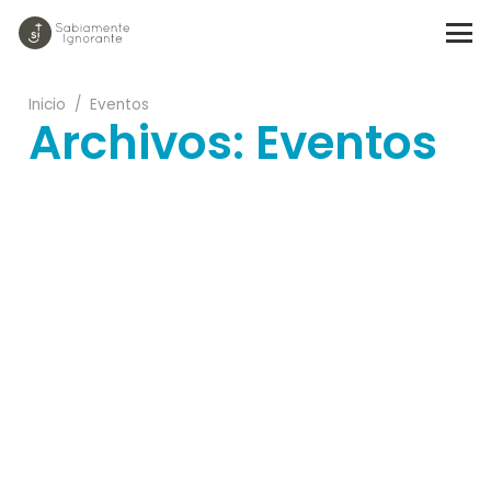
Inicio
/
Eventos
Archivos:
Eventos
29
28
06
06
04
09
26