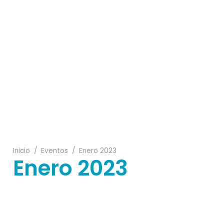
27
11
30
07
Inicio
/
Eventos
/
Enero 2023
Enero 2023
31
22