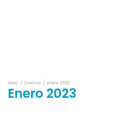
18
22
27
08
Inicio
/
Eventos
/
Enero 2023
Enero 2023
20
01
22