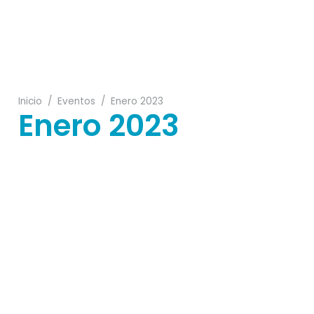
06
Inicio
/
Eventos
/
Enero 2023
Enero 2023
21
15
20
06
29
31