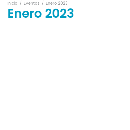
Inicio
/
Eventos
/
Enero 2023
Enero 2023
11
23
20
03
01
22
18
12