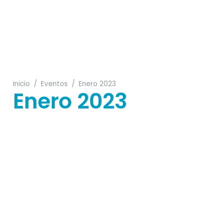
15
02
Inicio
/
Eventos
/
Enero 2023
Enero 2023
11
17
23
08
24