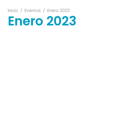
Inicio
/
Eventos
/
Enero 2023
Enero 2023
24
11
21
18
07
23
16
13