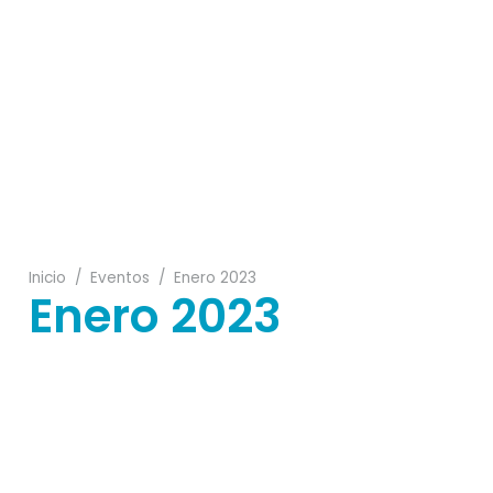
17
15
26
Inicio
/
Eventos
/
Enero 2023
Enero 2023
27
07
21