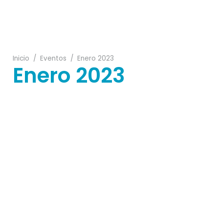
20
Inicio
/
Eventos
/
Enero 2023
Enero 2023
19
31
24
13
01
29