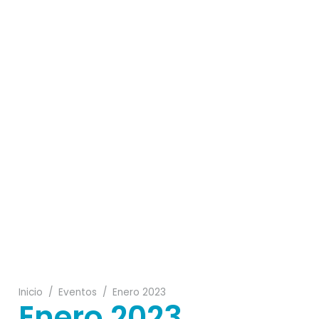
03
08
25
12
30
24
15
Inicio
/
Eventos
/
Enero 2023
Enero 2023