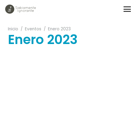
Inicio
/
Eventos
/
Enero 2023
Enero 2023
18
02
27
19
04
07
01