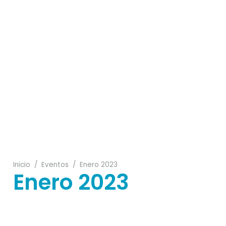
30
03
02
04
19
Inicio
/
Eventos
/
Enero 2023
Enero 2023
27
12