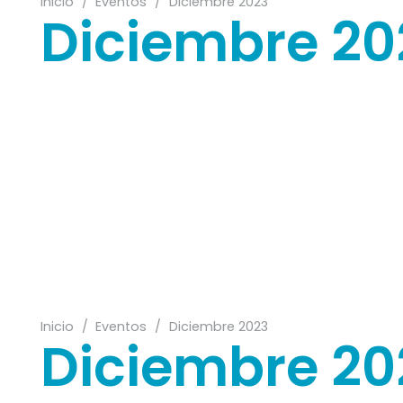
Inicio
/
Eventos
/
Diciembre 2023
Diciembre 20
07
09
26
10
Inicio
/
Eventos
/
Diciembre 2023
Diciembre 20
17