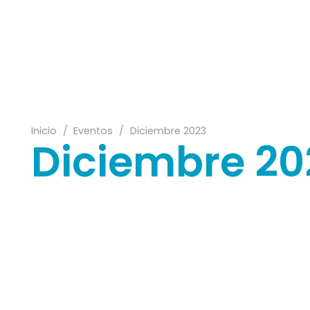
09
02
Inicio
/
Eventos
/
Diciembre 2023
Diciembre 20
16
04
03
15