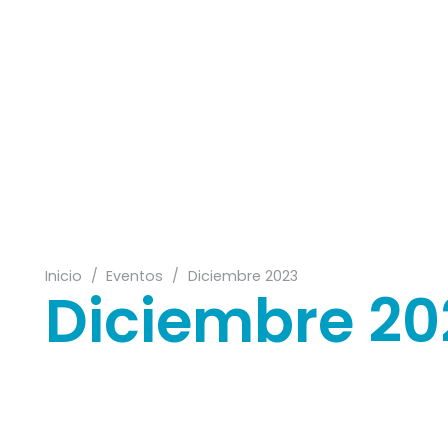
05
08
06
Inicio
/
Eventos
/
Diciembre 2023
Diciembre 20
13
23