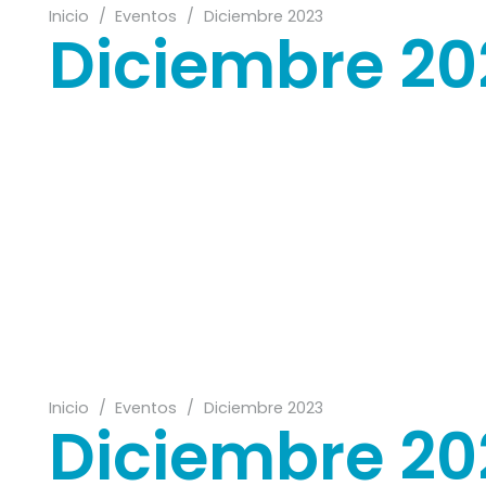
Inicio
/
Eventos
/
Diciembre 2023
Diciembre 20
22
23
26
24
Inicio
/
Eventos
/
Diciembre 2023
Diciembre 20