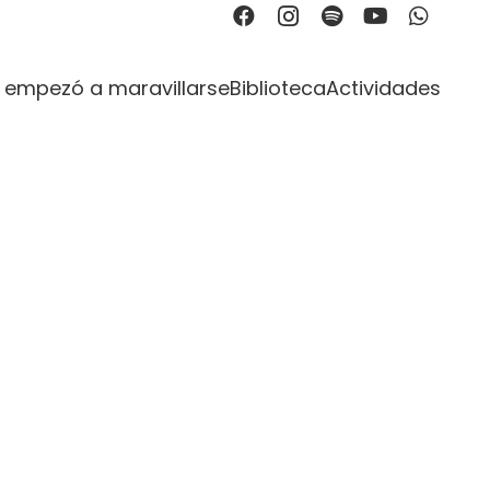
 empezó a maravillarse
Biblioteca
Actividades
18
23
10