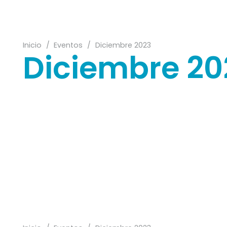
Inicio
/
Eventos
/
Diciembre 2023
Diciembre 20
11
16
26
15