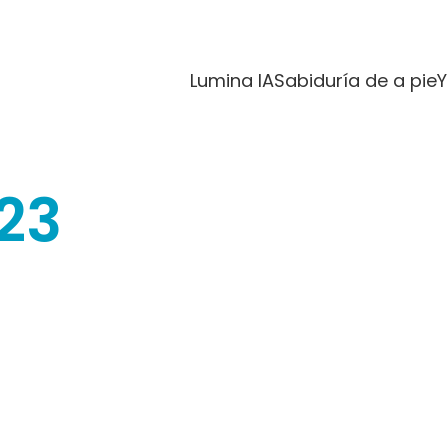
Lumina IA
Sabiduría de a pie
Y
23
19
09
14