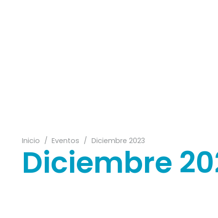
31
23
09
13
Inicio
/
Eventos
/
Diciembre 2023
Diciembre 20
17
21